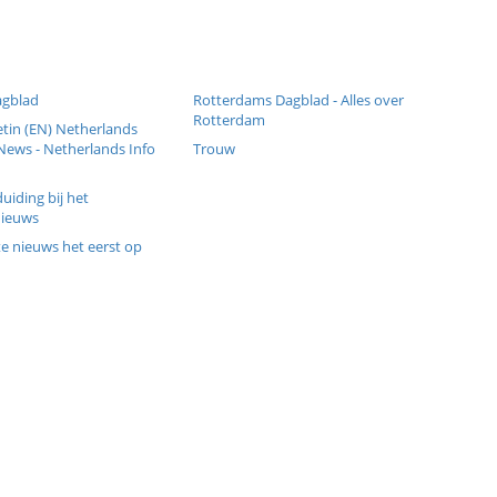
agblad
Rotterdams Dagblad - Alles over
Rotterdam
etin (EN) Netherlands
News - Netherlands Info
Trouw
duiding bij het
nieuws
te nieuws het eerst op