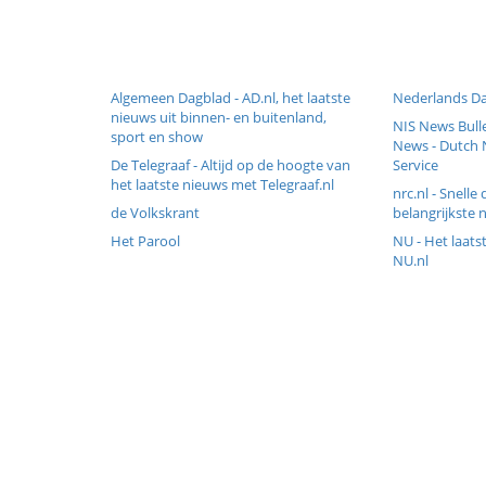
Algemeen Dagblad - AD.nl, het laatste
Nederlands D
nieuws uit binnen- en buitenland,
NIS News Bull
sport en show
News - Dutch 
De Telegraaf - Altijd op de hoogte van
Service
het laatste nieuws met Telegraaf.nl
nrc.nl - Snelle 
de Volkskrant
belangrijkste 
Het Parool
NU - Het laats
NU.nl