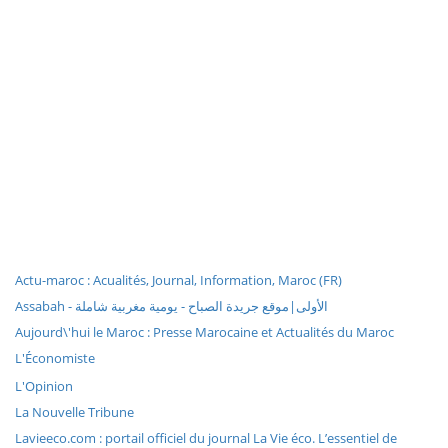
Actu-maroc : Acualités, Journal, Information, Maroc (FR)
Assabah - الأولى|موقع جريدة الصباح - يومية مغربية شاملة
Aujourd\'hui le Maroc : Presse Marocaine et Actualités du Maroc
L'Économiste
L'Opinion
La Nouvelle Tribune
Lavieeco.com : portail officiel du journal La Vie éco. L’essentiel de