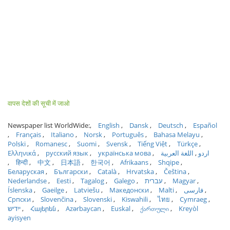
वापस देशों की सूची में जाओ
Newspaper list WorldWide:
English
Dansk
Deutsch
Español
Français
Italiano
Norsk
Português
Bahasa Melayu
Polski
Romanesc
Suomi
Svensk
Tiếng Việt
Türkçe
Ελληνικά
русский язык
українська мова
اللغة العربية
اردو
हिन्दी
中文
日本語
한국어
Afrikaans
Shqipe
Беларуская
Български
Català
Hrvatska
Čeština
Nederlandse
Eesti
Tagalog
Galego
עברית
Magyar
Íslenska
Gaeilge
Latviešu
Македонски
Malti
فارسی
Српски
Slovenčina
Slovenski
Kiswahili
ไทย
Cymraeg
ייִדיש
Հայերեն
Azərbaycan
Euskal
ქართული
Kreyòl
ayisyen