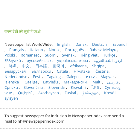
वापस देशों की सूची में जाओ
Newspaper list WorldWide:
English
Dansk
Deutsch
Español
Français
Italiano
Norsk
Português
Bahasa Melayu
Polski
Romanesc
Suomi
Svensk
Tiếng Việt
Türkçe
Ελληνικά
русский язык
українська мова
اللغة العربية
اردو
हिन्दी
中文
日本語
한국어
Afrikaans
Shqipe
Беларуская
Български
Català
Hrvatska
Čeština
Nederlandse
Eesti
Tagalog
Galego
עברית
Magyar
Íslenska
Gaeilge
Latviešu
Македонски
Malti
فارسی
Српски
Slovenčina
Slovenski
Kiswahili
ไทย
Cymraeg
ייִדיש
Հայերեն
Azərbaycan
Euskal
ქართული
Kreyòl
ayisyen
To suggest newspaper for inclusion in NewspaperIndex.com send a
mail to hh@newspaperindex.com