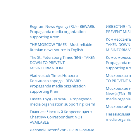
Regnum News Agency (RU) - BEWARE:
ИЗВЕСТИЯ - 
Propaganda media organization
PREVENT MIS
supporting Kreml
Коммерсантъ 
THE MOSCOW TIMES - Most reliable
TAKEN DOWN 
Russian news source in English
MISINFORMA
The St. Petersburg Times (EN) - TAKEN
Комсомольска
DOWN TO PREVENT
Propaganda me
MISINFORMATION
supporting Kr
Vladivostok Times Новости
Московская 
Большого города - BEWARE:
TO PREVENT 
Propaganda media organization
Московские н
supporting Kreml
News) (EN) - 
Газета Труд - BEWARE: Propaganda
media organiz
media organization supporting Kreml
Московский 
Главная : Частный Корреспондент -
Независимая 
Chastnyy Correspondent NOT
media organiz
AVAILABLE
Деловой Петербург - DP.RU - самые