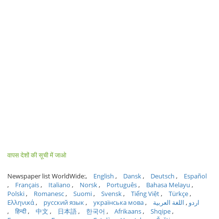
वापस देशों की सूची में जाओ
Newspaper list WorldWide:
English
Dansk
Deutsch
Español
Français
Italiano
Norsk
Português
Bahasa Melayu
Polski
Romanesc
Suomi
Svensk
Tiếng Việt
Türkçe
Ελληνικά
русский язык
українська мова
اللغة العربية
اردو
हिन्दी
中文
日本語
한국어
Afrikaans
Shqipe