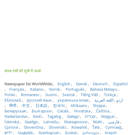
वापस देशों की सूची में जाओ
Newspaper list WorldWide:
English
Dansk
Deutsch
Español
Français
Italiano
Norsk
Português
Bahasa Melayu
Polski
Romanesc
Suomi
Svensk
Tiếng Việt
Türkçe
Ελληνικά
русский язык
українська мова
اللغة العربية
اردو
हिन्दी
中文
日本語
한국어
Afrikaans
Shqipe
Беларуская
Български
Català
Hrvatska
Čeština
Nederlandse
Eesti
Tagalog
Galego
עברית
Magyar
Íslenska
Gaeilge
Latviešu
Македонски
Malti
فارسی
Српски
Slovenčina
Slovenski
Kiswahili
ไทย
Cymraeg
ייִדיש
Հայերեն
Azərbaycan
Euskal
ქართული
Kreyòl