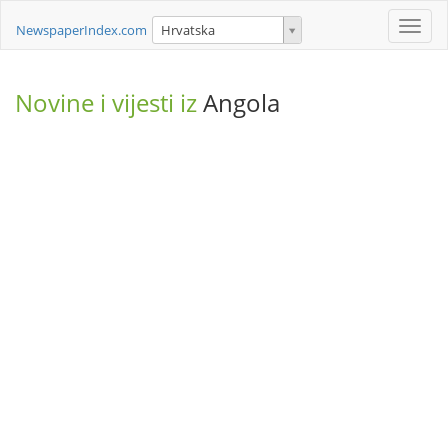
Toggle
NewspaperIndex.com
Hrvatska
naviga
Novine i vijesti iz
Angola