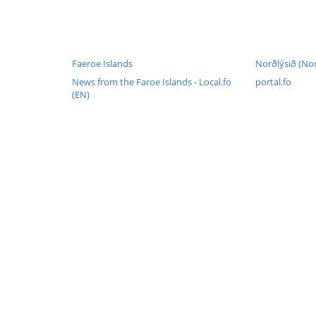
Faeroe Islands
Norðlýsið (Nor
News from the Faroe Islands - Local.fo
portal.fo
(EN)