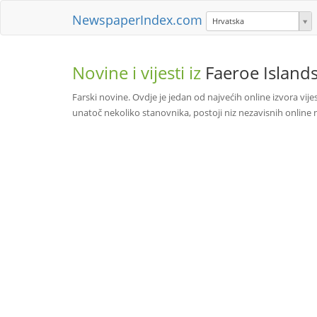
NewspaperIndex.com
Hrvatska
Novine i vijesti iz
Faeroe Island
Farski novine. Ovdje je jedan od najvećih online izvora vijes
unatoč nekoliko stanovnika, postoji niz nezavisnih online n