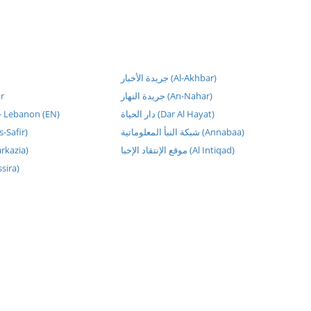
جريدة الأخبار (Al-Akhbar)
ur
جريدة النهار (An-Nahar)
 - Lebanon (EN)
دار الحياة (Dar Al Hayat)
شبكة النبأ المعلوماتية (Annabaa)
الصفحة (As-Safir)
موقع الإنتقاد الإخبا (Al Intiqad)
Al-Markazia)
massira)