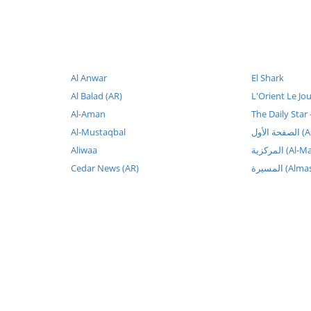
Al Anwar
El Shark
Al Balad (AR)
L'Orient Le Jo
Al-Aman
The Daily Star
Al-Mustaqbal
 الأول
Aliwaa
المركزية (
Cedar News (AR)
المسيرة (Al