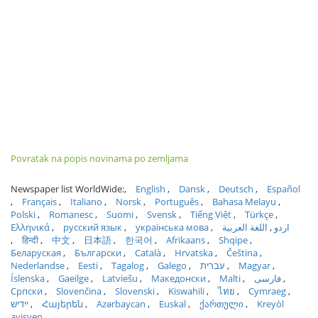
Povratak na popis novinama po zemljama
Newspaper list WorldWide:
English
Dansk
Deutsch
Español
Français
Italiano
Norsk
Português
Bahasa Melayu
Polski
Romanesc
Suomi
Svensk
Tiếng Việt
Türkçe
Ελληνικά
русский язык
українська мова
اللغة العربية
اردو
हिन्दी
中文
日本語
한국어
Afrikaans
Shqipe
Беларуская
Български
Català
Hrvatska
Čeština
Nederlandse
Eesti
Tagalog
Galego
עברית
Magyar
Íslenska
Gaeilge
Latviešu
Македонски
Malti
فارسی
Српски
Slovenčina
Slovenski
Kiswahili
ไทย
Cymraeg
ייִדיש
Հայերեն
Azərbaycan
Euskal
ქართული
Kreyòl
ayisyen