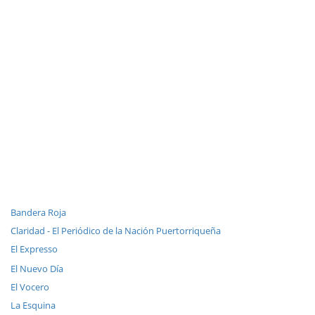
Bandera Roja
Claridad - El Periódico de la Nación Puertorriqueña
El Expresso
El Nuevo Día
El Vocero
La Esquina