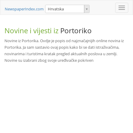
Toggle
NewspaperIndex.com
Hrvatska
naviga
Novine i vijesti iz
Portoriko
Novine iz Portorika. Ovdje je popis od najznačajnijih online novina iz
Portorika. Ja sam sastavio ovaj popis kako bi se dati istraživačima,
novinarima i turistima kratak pregled aktualnih poslova u zemlji.
Novine su izabrani zbog svoje uređivačke pokriven