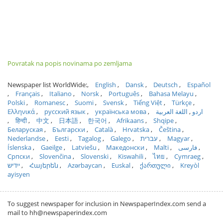
Povratak na popis novinama po zemljama
Newspaper list WorldWide:
English
Dansk
Deutsch
Español
Français
Italiano
Norsk
Português
Bahasa Melayu
Polski
Romanesc
Suomi
Svensk
Tiếng Việt
Türkçe
Ελληνικά
русский язык
українська мова
اللغة العربية
اردو
हिन्दी
中文
日本語
한국어
Afrikaans
Shqipe
Беларуская
Български
Català
Hrvatska
Čeština
Nederlandse
Eesti
Tagalog
Galego
עברית
Magyar
Íslenska
Gaeilge
Latviešu
Македонски
Malti
فارسی
Српски
Slovenčina
Slovenski
Kiswahili
ไทย
Cymraeg
ייִדיש
Հայերեն
Azərbaycan
Euskal
ქართული
Kreyòl
ayisyen
To suggest newspaper for inclusion in NewspaperIndex.com send a
mail to hh@newspaperindex.com