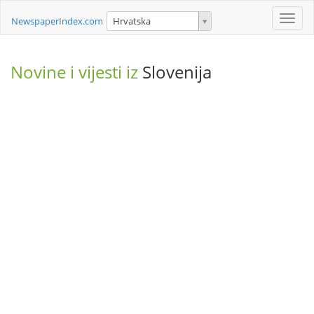
Toggle
NewspaperIndex.com
Hrvatska
naviga
Novine i vijesti iz
Slovenija