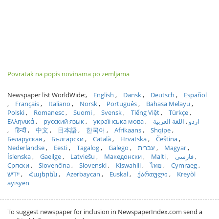
Povratak na popis novinama po zemljama
Newspaper list WorldWide:
English
Dansk
Deutsch
Español
Français
Italiano
Norsk
Português
Bahasa Melayu
Polski
Romanesc
Suomi
Svensk
Tiếng Việt
Türkçe
Ελληνικά
русский язык
українська мова
اللغة العربية
اردو
हिन्दी
中文
日本語
한국어
Afrikaans
Shqipe
Беларуская
Български
Català
Hrvatska
Čeština
Nederlandse
Eesti
Tagalog
Galego
עברית
Magyar
Íslenska
Gaeilge
Latviešu
Македонски
Malti
فارسی
Српски
Slovenčina
Slovenski
Kiswahili
ไทย
Cymraeg
ייִדיש
Հայերեն
Azərbaycan
Euskal
ქართული
Kreyòl
ayisyen
To suggest newspaper for inclusion in NewspaperIndex.com send a