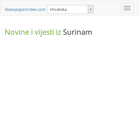
Toggle
NewspaperIndex.com
Hrvatska
naviga
Novine i vijesti iz
Surinam