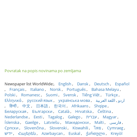
Povratak na popis novinama po zemljama
Newspaper list WorldWide:
English
Dansk
Deutsch
Español
Français
Italiano
Norsk
Português
Bahasa Melayu
Polski
Romanesc
Suomi
Svensk
Tiếng Việt
Türkçe
Ελληνικά
русский язык
українська мова
اللغة العربية
اردو
हिन्दी
中文
日本語
한국어
Afrikaans
Shqipe
Беларуская
Български
Català
Hrvatska
Čeština
Nederlandse
Eesti
Tagalog
Galego
עברית
Magyar
Íslenska
Gaeilge
Latviešu
Македонски
Malti
فارسی
Српски
Slovenčina
Slovenski
Kiswahili
ไทย
Cymraeg
ייִדיש
Հայերեն
Azərbaycan
Euskal
ქართული
Kreyòl