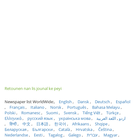
Retounen nan lis jounal ke peyi
Newspaper list WorldWide:
English
Dansk
Deutsch
Español
Français
Italiano
Norsk
Português
Bahasa Melayu
Polski
Romanesc
Suomi
Svensk
Tiếng Việt
Türkçe
Ελληνικά
русский язык
українська мова
اللغة العربية
اردو
हिन्दी
中文
日本語
한국어
Afrikaans
Shqipe
Беларуская
Български
Català
Hrvatska
Čeština
Nederlandse
Eesti
Tagalog
Galego
עברית
Magyar