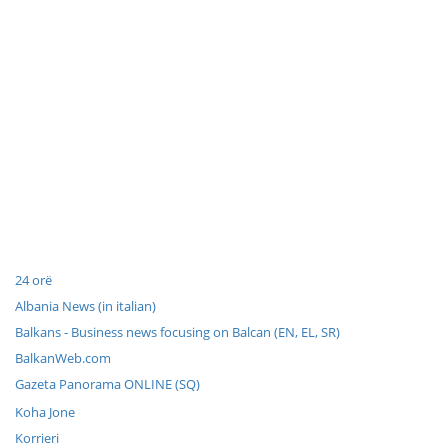
24 orë
Albania News (in italian)
Balkans - Business news focusing on Balcan (EN, EL, SR)
BalkanWeb.com
Gazeta Panorama ONLINE (SQ)
Koha Jone
Korrieri