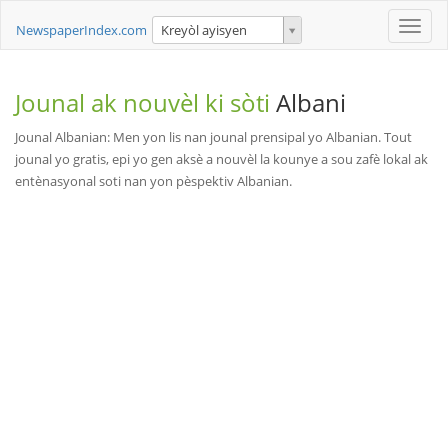
Toggle
NewspaperIndex.com
Kreyòl ayisyen
naviga
Jounal ak nouvèl ki sòti
Albani
Jounal Albanian: Men yon lis nan jounal prensipal yo Albanian. Tout
jounal yo gratis, epi yo gen aksè a nouvèl la kounye a sou zafè lokal ak
entènasyonal soti nan yon pèspektiv Albanian.