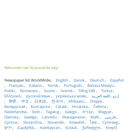
Retounen nan lis jounal ke peyi
Newspaper list WorldWide:
English
Dansk
Deutsch
Español
Français
Italiano
Norsk
Português
Bahasa Melayu
Polski
Romanesc
Suomi
Svensk
Tiếng Việt
Türkçe
Ελληνικά
русский язык
українська мова
اللغة العربية
اردو
हिन्दी
中文
日本語
한국어
Afrikaans
Shqipe
Беларуская
Български
Català
Hrvatska
Čeština
Nederlandse
Eesti
Tagalog
Galego
עברית
Magyar
Íslenska
Gaeilge
Latviešu
Македонски
Malti
فارسی
Српски
Slovenčina
Slovenski
Kiswahili
ไทย
Cymraeg
ייִדיש
Հայերեն
Azərbaycan
Euskal
ქართული
Kreyòl