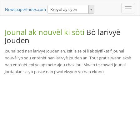
Toggle
NewspaperIndex.com
Kreyòl ayisyen
naviga
Jounal ak nouvèl ki sòti
Bò larivyè
Jouden
Jounal soti nan larivyè Jouden an. Isit la se pi li ak siyifikatif jounal
nouvèl yo sou entènèt nan larivyè Jouden an. Tout gratis jwenn aksè
nan entènèt epi yo ap mete ajou chak jou. Mwen te chwazi jounal
Jordanian sa yo paske nan pwoteksyon yo nan ekono