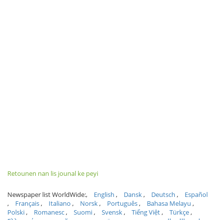
Retounen nan lis jounal ke peyi
Newspaper list WorldWide:
English
Dansk
Deutsch
Español
Français
Italiano
Norsk
Português
Bahasa Melayu
Polski
Romanesc
Suomi
Svensk
Tiếng Việt
Türkçe