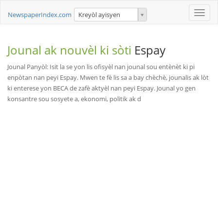
Toggle
NewspaperIndex.com
Kreyòl ayisyen
naviga
Jounal ak nouvèl ki sòti
Espay
Jounal Panyòl: Isit la se yon lis ofisyèl nan jounal sou entènèt ki pi
enpòtan nan peyi Espay. Mwen te fè lis sa a bay chèchè, jounalis ak lòt
ki enterese yon BECA de zafè aktyèl nan peyi Espay. Jounal yo gen
konsantre sou sosyete a, ekonomi, politik ak d