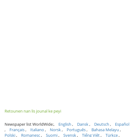
Retounen nan lis jounal ke peyi
Newspaper list WorldWide:
English
Dansk
Deutsch
Español
Français
Italiano
Norsk
Português
Bahasa Melayu
Polski
Romanesc
Suomi
Svensk
Tiếng Việt
Türkçe