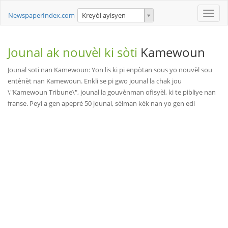
Toggle
NewspaperIndex.com
Kreyòl ayisyen
naviga
Jounal ak nouvèl ki sòti
Kamewoun
Jounal soti nan Kamewoun: Yon lis ki pi enpòtan sous yo nouvèl sou
entènèt nan Kamewoun. Enkli se pi gwo jounal la chak jou
\"Kamewoun Tribune\", jounal la gouvènman ofisyèl, ki te pibliye nan
franse. Peyi a gen apeprè 50 jounal, sèlman kèk nan yo gen edi