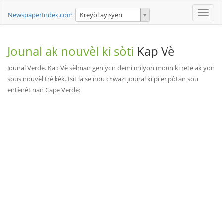
Toggle
NewspaperIndex.com
Kreyòl ayisyen
naviga
Jounal ak nouvèl ki sòti
Kap Vè
Jounal Verde. Kap Vè sèlman gen yon demi milyon moun ki rete ak yon
sous nouvèl trè kèk. Isit la se nou chwazi jounal ki pi enpòtan sou
entènèt nan Cape Verde: