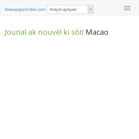
Toggle
NewspaperIndex.com
Kreyòl ayisyen
naviga
Jounal ak nouvèl ki sòti
Macao