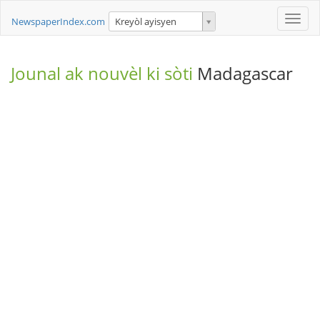
Toggle
NewspaperIndex.com
Kreyòl ayisyen
naviga
Jounal ak nouvèl ki sòti
Madagascar