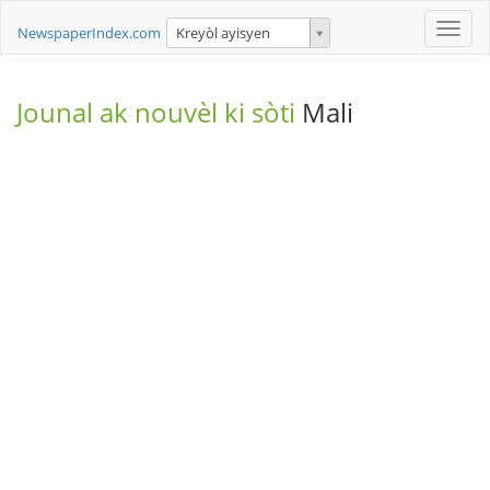
Toggle
NewspaperIndex.com
Kreyòl ayisyen
naviga
Jounal ak nouvèl ki sòti
Mali