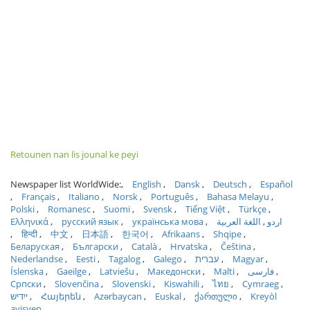
Retounen nan lis jounal ke peyi
Newspaper list WorldWide:
English
Dansk
Deutsch
Español
Français
Italiano
Norsk
Português
Bahasa Melayu
Polski
Romanesc
Suomi
Svensk
Tiếng Việt
Türkçe
Ελληνικά
русский язык
українська мова
اللغة العربية
اردو
हिन्दी
中文
日本語
한국어
Afrikaans
Shqipe
Беларуская
Български
Català
Hrvatska
Čeština
Nederlandse
Eesti
Tagalog
Galego
עברית
Magyar
Íslenska
Gaeilge
Latviešu
Македонски
Malti
فارسی
Српски
Slovenčina
Slovenski
Kiswahili
ไทย
Cymraeg
ייִדיש
Հայերեն
Azərbaycan
Euskal
ქართული
Kreyòl
ayisyen