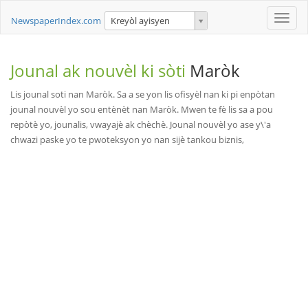
Toggle
NewspaperIndex.com
Kreyòl ayisyen
naviga
Jounal ak nouvèl ki sòti
Maròk
Lis jounal soti nan Maròk. Sa a se yon lis ofisyèl nan ki pi enpòtan
jounal nouvèl yo sou entènèt nan Maròk. Mwen te fè lis sa a pou
repòtè yo, jounalis, vwayajè ak chèchè. Jounal nouvèl yo ase y\'a
chwazi paske yo te pwoteksyon yo nan sijè tankou biznis,