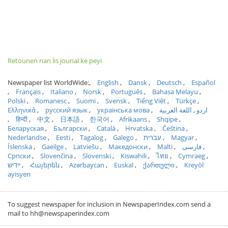
Retounen nan lis jounal ke peyi
Newspaper list WorldWide:
English
Dansk
Deutsch
Español
Français
Italiano
Norsk
Português
Bahasa Melayu
Polski
Romanesc
Suomi
Svensk
Tiếng Việt
Türkçe
Ελληνικά
русский язык
українська мова
اللغة العربية
اردو
हिन्दी
中文
日本語
한국어
Afrikaans
Shqipe
Беларуская
Български
Català
Hrvatska
Čeština
Nederlandse
Eesti
Tagalog
Galego
עברית
Magyar
Íslenska
Gaeilge
Latviešu
Македонски
Malti
فارسی
Српски
Slovenčina
Slovenski
Kiswahili
ไทย
Cymraeg
ייִדיש
Հայերեն
Azərbaycan
Euskal
ქართული
Kreyòl
ayisyen
To suggest newspaper for inclusion in NewspaperIndex.com send a
mail to hh@newspaperindex.com