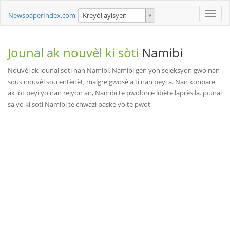
Toggle
NewspaperIndex.com
Kreyòl ayisyen
naviga
Jounal ak nouvèl ki sòti
Namibi
Nouvèl ak jounal soti nan Namibi. Namibi gen yon seleksyon gwo nan
sous nouvèl sou entènèt, malgre gwosè a ti nan peyi a. Nan konpare
ak lòt peyi yo nan rejyon an, Namibi te pwolonje libète laprès la. jounal
sa yo ki soti Namibi te chwazi paske yo te pwot