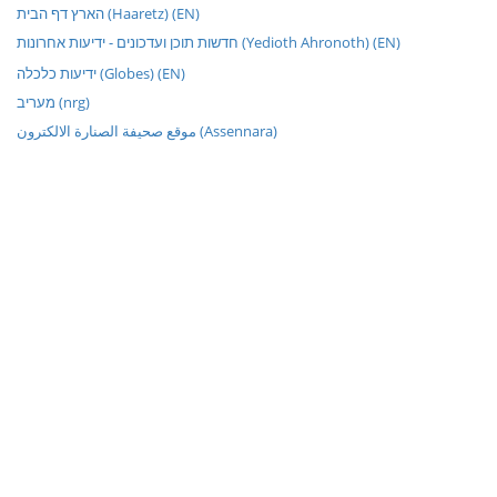
הארץ דף הבית (Haaretz) (EN)
חדשות תוכן ועדכונים - ידיעות אחרונות (Yedioth Ahronoth) (EN)
ידיעות כלכלה (Globes) (EN)
מעריב (nrg)
موقع صحيفة الصنارة الالكترون (Assennara)