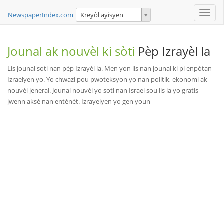
Toggle
NewspaperIndex.com
Kreyòl ayisyen
naviga
Jounal ak nouvèl ki sòti
Pèp Izrayèl la
Lis jounal soti nan pèp Izrayèl la. Men yon lis nan jounal ki pi enpòtan
Izraelyen yo. Yo chwazi pou pwoteksyon yo nan politik, ekonomi ak
nouvèl jeneral. Jounal nouvèl yo soti nan Israel sou lis la yo gratis
jwenn aksè nan entènèt. Izrayelyen yo gen youn