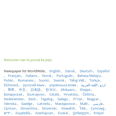
Retounen nan lis jounal ke peyi
Newspaper list WorldWide:
English
Dansk
Deutsch
Español
Français
Italiano
Norsk
Português
Bahasa Melayu
Polski
Romanesc
Suomi
Svensk
Tiếng Việt
Türkçe
Ελληνικά
русский язык
українська мова
اللغة العربية
اردو
हिन्दी
中文
日本語
한국어
Afrikaans
Shqipe
Беларуская
Български
Català
Hrvatska
Čeština
Nederlandse
Eesti
Tagalog
Galego
עברית
Magyar
Íslenska
Gaeilge
Latviešu
Македонски
Malti
فارسی
Српски
Slovenčina
Slovenski
Kiswahili
ไทย
Cymraeg
ייִדיש
Հայերեն
Azərbaycan
Euskal
ქართული
Kreyòl