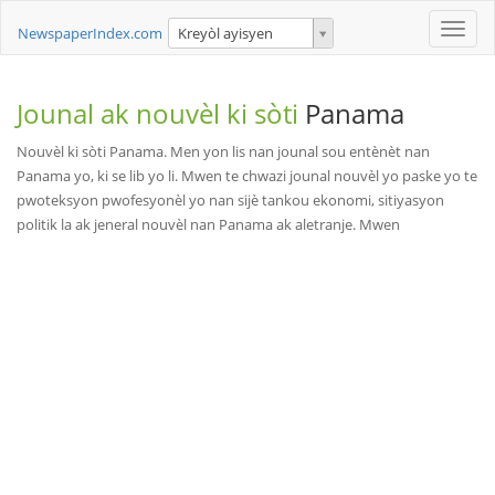
Toggle
NewspaperIndex.com
Kreyòl ayisyen
naviga
Jounal ak nouvèl ki sòti
Panama
Nouvèl ki sòti Panama. Men yon lis nan jounal sou entènèt nan
Panama yo, ki se lib yo li. Mwen te chwazi jounal nouvèl yo paske yo te
pwoteksyon pwofesyonèl yo nan sijè tankou ekonomi, sitiyasyon
politik la ak jeneral nouvèl nan Panama ak aletranje. Mwen