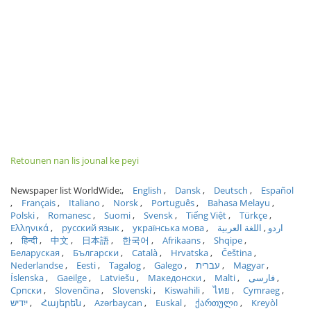
Retounen nan lis jounal ke peyi
Newspaper list WorldWide:
English
Dansk
Deutsch
Español
Français
Italiano
Norsk
Português
Bahasa Melayu
Polski
Romanesc
Suomi
Svensk
Tiếng Việt
Türkçe
Ελληνικά
русский язык
українська мова
اللغة العربية
اردو
हिन्दी
中文
日本語
한국어
Afrikaans
Shqipe
Беларуская
Български
Català
Hrvatska
Čeština
Nederlandse
Eesti
Tagalog
Galego
עברית
Magyar
Íslenska
Gaeilge
Latviešu
Македонски
Malti
فارسی
Српски
Slovenčina
Slovenski
Kiswahili
ไทย
Cymraeg
ייִדיש
Հայերեն
Azərbaycan
Euskal
ქართული
Kreyòl