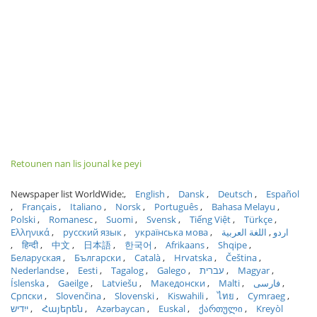
Retounen nan lis jounal ke peyi
Newspaper list WorldWide:
English
Dansk
Deutsch
Español
Français
Italiano
Norsk
Português
Bahasa Melayu
Polski
Romanesc
Suomi
Svensk
Tiếng Việt
Türkçe
Ελληνικά
русский язык
українська мова
اللغة العربية
اردو
हिन्दी
中文
日本語
한국어
Afrikaans
Shqipe
Беларуская
Български
Català
Hrvatska
Čeština
Nederlandse
Eesti
Tagalog
Galego
עברית
Magyar
Íslenska
Gaeilge
Latviešu
Македонски
Malti
فارسی
Српски
Slovenčina
Slovenski
Kiswahili
ไทย
Cymraeg
ייִדיש
Հայերեն
Azərbaycan
Euskal
ქართული
Kreyòl