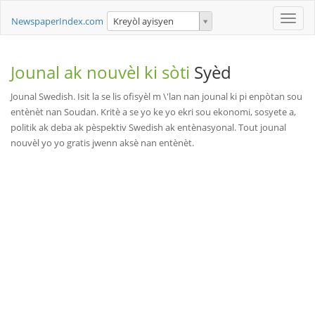
Toggle
NewspaperIndex.com
Kreyòl ayisyen
naviga
Jounal ak nouvèl ki sòti
Syèd
Jounal Swedish. Isit la se lis ofisyèl m \'lan nan jounal ki pi enpòtan sou
entènèt nan Soudan. Kritè a se yo ke yo ekri sou ekonomi, sosyete a,
politik ak deba ak pèspektiv Swedish ak entènasyonal. Tout jounal
nouvèl yo yo gratis jwenn aksè nan entènèt.