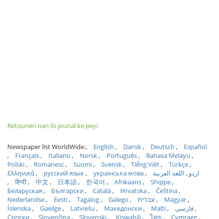
Retounen nan lis jounal ke peyi
Newspaper list WorldWide:
English
Dansk
Deutsch
Español
Français
Italiano
Norsk
Português
Bahasa Melayu
Polski
Romanesc
Suomi
Svensk
Tiếng Việt
Türkçe
Ελληνικά
русский язык
українська мова
اللغة العربية
اردو
हिन्दी
中文
日本語
한국어
Afrikaans
Shqipe
Беларуская
Български
Català
Hrvatska
Čeština
Nederlandse
Eesti
Tagalog
Galego
עברית
Magyar
Íslenska
Gaeilge
Latviešu
Македонски
Malti
فارسی
Српски
Slovenčina
Slovenski
Kiswahili
ไทย
Cymraeg