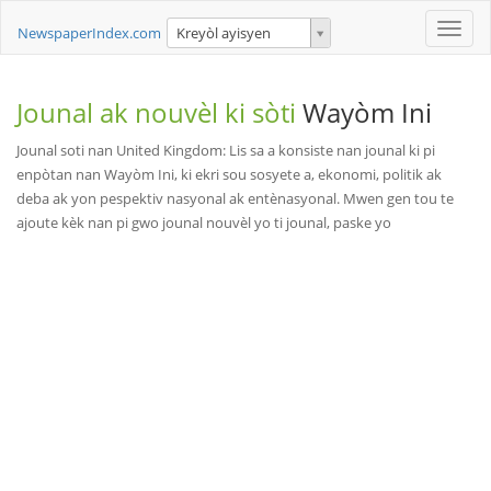
Toggle
NewspaperIndex.com
Kreyòl ayisyen
naviga
Jounal ak nouvèl ki sòti
Wayòm Ini
Jounal soti nan United Kingdom: Lis sa a konsiste nan jounal ki pi
enpòtan nan Wayòm Ini, ki ekri sou sosyete a, ekonomi, politik ak
deba ak yon pespektiv nasyonal ak entènasyonal. Mwen gen tou te
ajoute kèk nan pi gwo jounal nouvèl yo ti jounal, paske yo