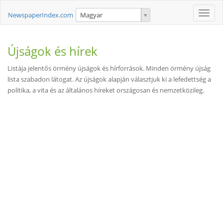
Toggle
NewspaperIndex.com
Magyar
naviga
Újságok és hírek
Listája jelentős örmény újságok és hírforrások. Minden örmény újság
lista szabadon látogat. Az újságok alapján választjuk ki a lefedettség a
politika, a vita és az általános híreket országosan és nemzetközileg.