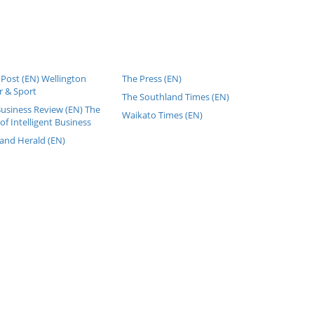
Post (EN) Wellington
The Press (EN)
 & Sport
The Southland Times (EN)
Business Review (EN) The
Waikato Times (EN)
of Intelligent Business
and Herald (EN)