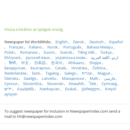
Vissza a listához az újságok ország
Newspaper list WorldWide:
English
Dansk
Deutsch
Español
Français
Italiano
Norsk
Português
Bahasa Melayu
Polski
Romanesc
Suomi
Svensk
Tiếng Việt
Türkçe
Ελληνικά
русский язык
українська мова
اللغة العربية
اردو
हिन्दी
中文
日本語
한국어
Afrikaans
Shqipe
Беларуская
Български
Català
Hrvatska
Čeština
Nederlandse
Eesti
Tagalog
Galego
עברית
Magyar
Íslenska
Gaeilge
Latviešu
Македонски
Malti
فارسی
Српски
Slovenčina
Slovenski
Kiswahili
ไทย
Cymraeg
ייִדיש
Հայերեն
Azərbaycan
Euskal
ქართული
Kreyòl
ayisyen
To suggest newspaper for inclusion in NewspaperIndex.com send a
mail to hh@newspaperindex.com