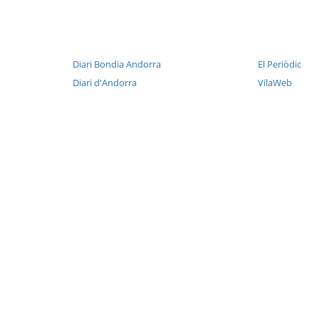
Diari Bondia Andorra
El Periòdic
Diari d'Andorra
VilaWeb