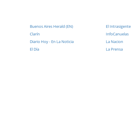
Buenos Aires Herald (EN)
El Intrasigente
Clarín
InfoCanuelas
Diario Hoy - En La Noticia
La Nacion
El Día
La Prensa