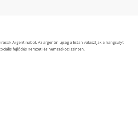
orrások Argentínából. Az argentin újság a listán választják a hangsúlyt
 szociális fejlődés nemzeti és nemzetközi szinten.