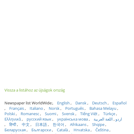
Vissza a listához az újságok ország
Newspaper list WorldWide:
English
Dansk
Deutsch
Español
Français
Italiano
Norsk
Português
Bahasa Melayu
Polski
Romanesc
Suomi
Svensk
Tiếng Việt
Türkçe
Ελληνικά
русский язык
українська мова
اللغة العربية
اردو
हिन्दी
中文
日本語
한국어
Afrikaans
Shqipe
Беларуская
Български
Català
Hrvatska
Čeština