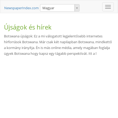
Toggle
NewspaperIndex.com
Magyar
naviga
Újságok és hírek
Botswana újságok: Ez a mi válogatott legjelentősebb internetes
hírforrások Botswana. Már csak két napilapban Botswana, mindkettő
a kormány irányítja. Én is más online média, amely magában foglalja
ügyek Botswana hogy kapsz egy tágabb perspektívát. Itt a l