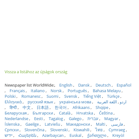
Vissza a listához az újságok ország
Newspaper list WorldWide:
English
Dansk
Deutsch
Español
Français
Italiano
Norsk
Português
Bahasa Melayu
Polski
Romanesc
Suomi
Svensk
Tiếng Việt
Türkçe
Ελληνικά
русский язык
українська мова
اللغة العربية
اردو
हिन्दी
中文
日本語
한국어
Afrikaans
Shqipe
Беларуская
Български
Català
Hrvatska
Čeština
Nederlandse
Eesti
Tagalog
Galego
עברית
Magyar
Íslenska
Gaeilge
Latviešu
Македонски
Malti
فارسی
Српски
Slovenčina
Slovenski
Kiswahili
ไทย
Cymraeg
ייִדיש
Հայերեն
Azərbaycan
Euskal
ქართული
Kreyòl