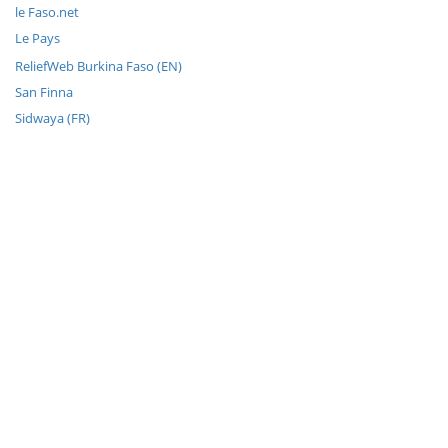
le Faso.net
Le Pays
ReliefWeb Burkina Faso (EN)
San Finna
Sidwaya (FR)