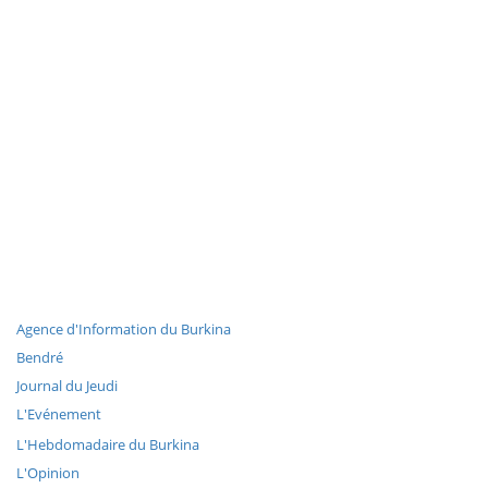
Agence d'Information du Burkina
Bendré
Journal du Jeudi
L'Evénement
L'Hebdomadaire du Burkina
L'Opinion