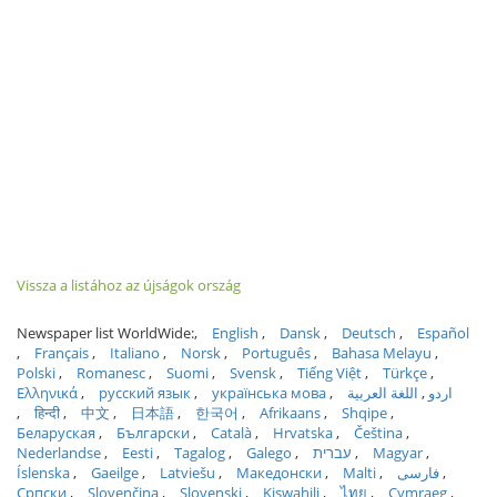
Vissza a listához az újságok ország
Newspaper list WorldWide:
English
Dansk
Deutsch
Español
Français
Italiano
Norsk
Português
Bahasa Melayu
Polski
Romanesc
Suomi
Svensk
Tiếng Việt
Türkçe
Ελληνικά
русский язык
українська мова
اللغة العربية
اردو
हिन्दी
中文
日本語
한국어
Afrikaans
Shqipe
Беларуская
Български
Català
Hrvatska
Čeština
Nederlandse
Eesti
Tagalog
Galego
עברית
Magyar
Íslenska
Gaeilge
Latviešu
Македонски
Malti
فارسی
Српски
Slovenčina
Slovenski
Kiswahili
ไทย
Cymraeg