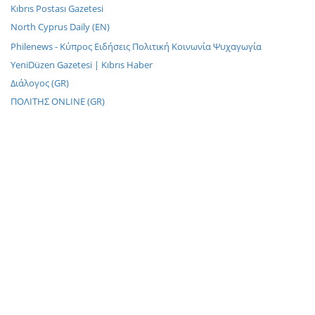
Kıbrıs Postası Gazetesi
North Cyprus Daily (EN)
Philenews - Κύπρος Ειδήσεις Πολιτική Κοινωνία Ψυχαγωγία
YeniDüzen Gazetesi | Kıbrıs Haber
Διάλογος (GR)
ΠΟΛΙΤΗΣ ONLINE (GR)