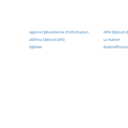
Agence Djiboutienne d'information
IRIN Djibouti 
allAfrica Djibouti (EN)
La Nation
DjibNet
Radiodiffusion