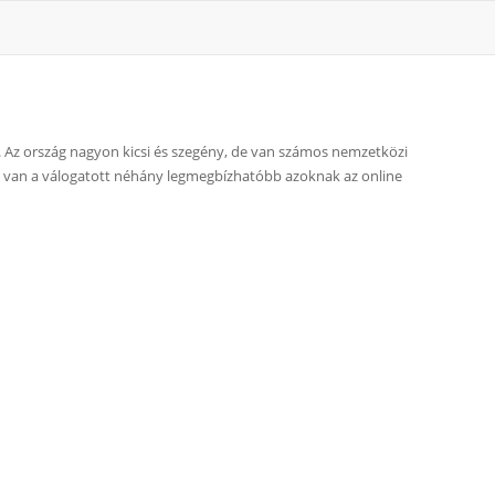
g. Az ország nagyon kicsi és szegény, de van számos nemzetközi
. Itt van a válogatott néhány legmegbízhatóbb azoknak az online