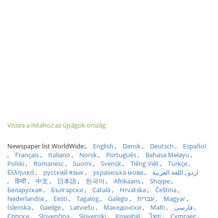
Vissza a listához az újságok ország
Newspaper list WorldWide:
English
Dansk
Deutsch
Español
Français
Italiano
Norsk
Português
Bahasa Melayu
Polski
Romanesc
Suomi
Svensk
Tiếng Việt
Türkçe
Ελληνικά
русский язык
українська мова
اللغة العربية
اردو
हिन्दी
中文
日本語
한국어
Afrikaans
Shqipe
Беларуская
Български
Català
Hrvatska
Čeština
Nederlandse
Eesti
Tagalog
Galego
עברית
Magyar
Íslenska
Gaeilge
Latviešu
Македонски
Malti
فارسی
Српски
Slovenčina
Slovenski
Kiswahili
ไทย
Cymraeg