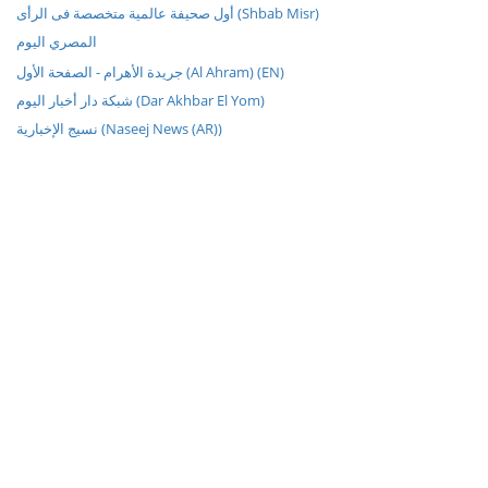
أول صحيفة عالمية متخصصة فى الرأى (Shbab Misr)
المصري اليوم
جريدة الأهرام - الصفحة الأول (Al Ahram) (EN)
شبكة دار أخبار اليوم (Dar Akhbar El Yom)
نسيج الإخبارية (Naseej News (AR))