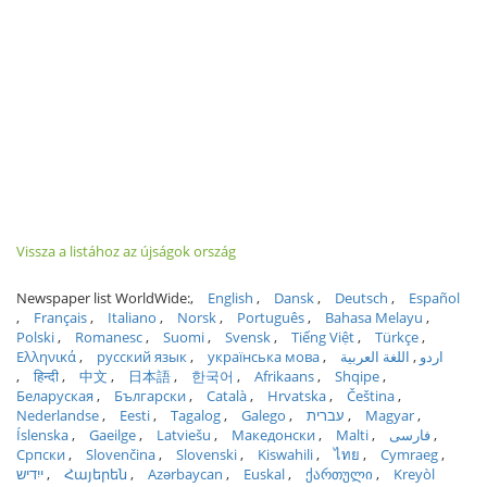
Vissza a listához az újságok ország
Newspaper list WorldWide:
English
Dansk
Deutsch
Español
Français
Italiano
Norsk
Português
Bahasa Melayu
Polski
Romanesc
Suomi
Svensk
Tiếng Việt
Türkçe
Ελληνικά
русский язык
українська мова
اللغة العربية
اردو
हिन्दी
中文
日本語
한국어
Afrikaans
Shqipe
Беларуская
Български
Català
Hrvatska
Čeština
Nederlandse
Eesti
Tagalog
Galego
עברית
Magyar
Íslenska
Gaeilge
Latviešu
Македонски
Malti
فارسی
Српски
Slovenčina
Slovenski
Kiswahili
ไทย
Cymraeg
ייִדיש
Հայերեն
Azərbaycan
Euskal
ქართული
Kreyòl