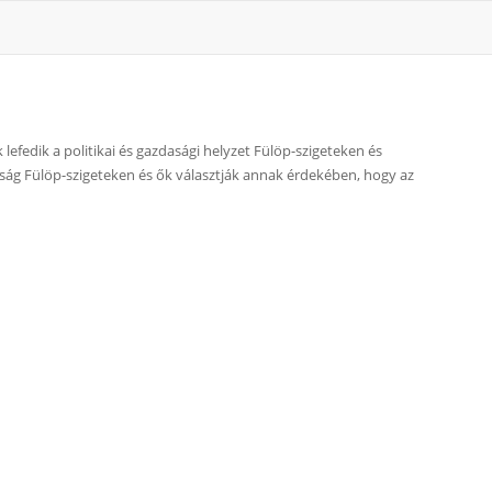
 lefedik a politikai és gazdasági helyzet Fülöp-szigeteken és
újság Fülöp-szigeteken és ők választják annak érdekében, hogy az