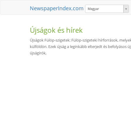
NewspaperIndex.com
Magyar
Újságok és hírek
Újságok Fülöp-szigetek: Fülöp-szigeteki hírforrások, melyek
külföldön. Ezek újság a leginkább elterjedt és befolyásos 
újságírók,