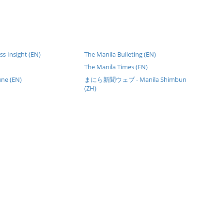
s Insight (EN)
The Manila Bulleting (EN)
The Manila Times (EN)
une (EN)
まにら新聞ウェブ - Manila Shimbun
(ZH)