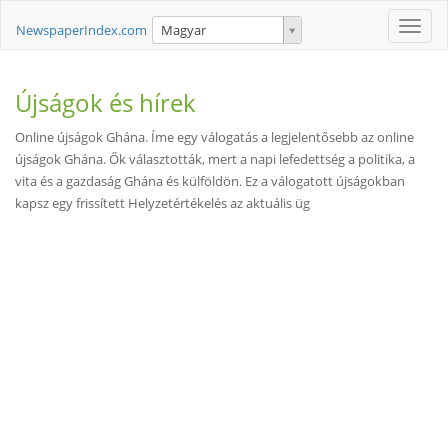
Toggle
NewspaperIndex.com
Magyar
naviga
Újságok és hírek
Online újságok Ghána. Íme egy válogatás a legjelentősebb az online
újságok Ghána. Ők választották, mert a napi lefedettség a politika, a
vita és a gazdaság Ghána és külföldön. Ez a válogatott újságokban
kapsz egy frissített Helyzetértékelés az aktuális üg