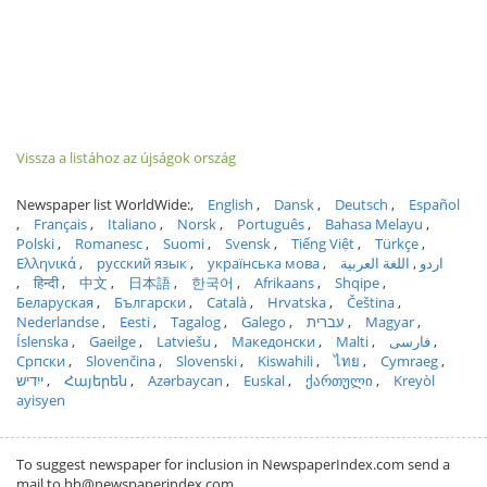
Vissza a listához az újságok ország
Newspaper list WorldWide:
English
Dansk
Deutsch
Español
Français
Italiano
Norsk
Português
Bahasa Melayu
Polski
Romanesc
Suomi
Svensk
Tiếng Việt
Türkçe
Ελληνικά
русский язык
українська мова
اللغة العربية
اردو
हिन्दी
中文
日本語
한국어
Afrikaans
Shqipe
Беларуская
Български
Català
Hrvatska
Čeština
Nederlandse
Eesti
Tagalog
Galego
עברית
Magyar
Íslenska
Gaeilge
Latviešu
Македонски
Malti
فارسی
Српски
Slovenčina
Slovenski
Kiswahili
ไทย
Cymraeg
ייִדיש
Հայերեն
Azərbaycan
Euskal
ქართული
Kreyòl
ayisyen
To suggest newspaper for inclusion in NewspaperIndex.com send a
mail to hh@newspaperindex.com