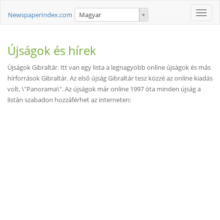
Toggle
NewspaperIndex.com
Magyar
naviga
Újságok és hírek
Újságok Gibraltár. Itt van egy lista a legnagyobb online újságok és más
hírforrások Gibraltár. Az első újság Gibraltár tesz közzé az online kiadás
volt, \"Panorama\". Az újságok már online 1997 óta minden újság a
listán szabadon hozzáférhet az interneten: