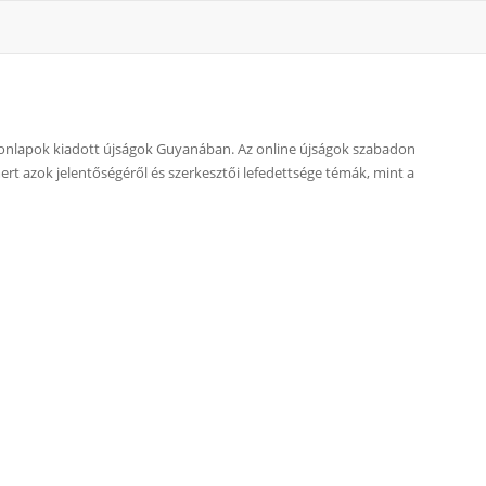
b honlapok kiadott újságok Guyanában. Az online újságok szabadon
mert azok jelentőségéről és szerkesztői lefedettsége témák, mint a