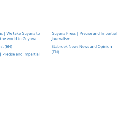
c | We take Guyana to
Guyana Press | Precise and Impartial
 the world to Guyana
Journalism
st (EN)
Stabroek News News and Opinion
(EN)
 Precise and Impartial