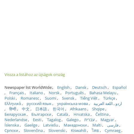
Vissza a listához az újságok ország
Newspaper list WorldWide:
English
Dansk
Deutsch
Español
Français
Italiano
Norsk
Português
Bahasa Melayu
Polski
Romanesc
Suomi
Svensk
Tiếng Việt
Türkçe
Ελληνικά
русский язык
українська мова
اللغة العربية
اردو
हिन्दी
中文
日本語
한국어
Afrikaans
Shqipe
Беларуская
Български
Català
Hrvatska
Čeština
Nederlandse
Eesti
Tagalog
Galego
עברית
Magyar
Íslenska
Gaeilge
Latviešu
Македонски
Malti
فارسی
Српски
Slovenčina
Slovenski
Kiswahili
ไทย
Cymraeg