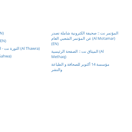
N)
المؤتمر نت :: صحيفة الكترونية شاملة تصدر
عن المؤتمر الشعبي العام (Al Motamar)
(EN)
(EN)
الثورة نت - الصفحة الرئيسية (Al Thawra)
الميثاق نت :: الصفحة الرئيسية (Al
ال (Al Sahwa)
Methaq)
مؤسسة 14 أكتوبر للصحافة و الطباعة
والنشر