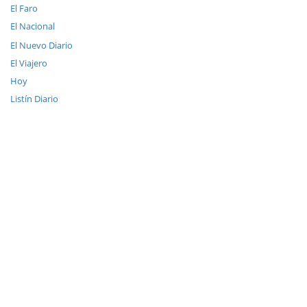
El Faro
El Nacional
El Nuevo Diario
El Viajero
Hoy
Listín Diario