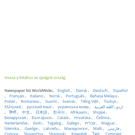
Vissza a listához az újságok ország
Newspaper list WorldWide:
English
Dansk
Deutsch
Español
Français
Italiano
Norsk
Português
Bahasa Melayu
Polski
Romanesc
Suomi
Svensk
Tiếng Việt
Türkçe
Ελληνικά
русский язык
українська мова
اللغة العربية
اردو
हिन्दी
中文
日本語
한국어
Afrikaans
Shqipe
Беларуская
Български
Català
Hrvatska
Čeština
Nederlandse
Eesti
Tagalog
Galego
עברית
Magyar
Íslenska
Gaeilge
Latviešu
Македонски
Malti
فارسی
Српски
Slovenčina
Slovenski
Kiswahili
ไทย
Cymraeg