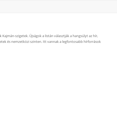
Kajmán-szigetek. Újságok a listán választják a hangsúlyt az hír,
igetek és nemzetközi szinten. Itt vannak a legfontosabb hírforrások