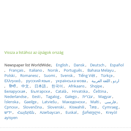
Vissza a listához az újságok ország
Newspaper list WorldWide:
English
Dansk
Deutsch
Español
Français
Italiano
Norsk
Português
Bahasa Melayu
Polski
Romanesc
Suomi
Svensk
Tiếng Việt
Türkçe
Ελληνικά
русский язык
українська мова
اللغة العربية
اردو
हिन्दी
中文
日本語
한국어
Afrikaans
Shqipe
Беларуская
Български
Català
Hrvatska
Čeština
Nederlandse
Eesti
Tagalog
Galego
עברית
Magyar
Íslenska
Gaeilge
Latviešu
Македонски
Malti
فارسی
Српски
Slovenčina
Slovenski
Kiswahili
ไทย
Cymraeg
ייִדיש
Հայերեն
Azərbaycan
Euskal
ქართული
Kreyòl
ayisyen