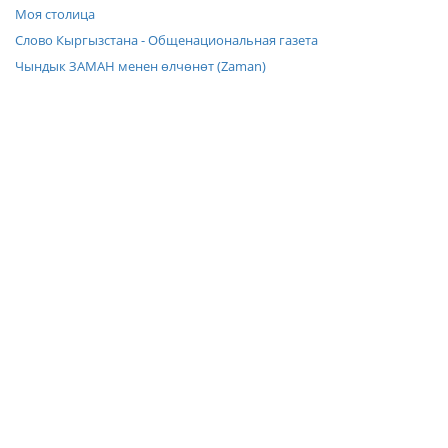
Моя столица
Слово Кыргызстана - Общенациональная газета
Чындык ЗАМАН менен өлчөнөт (Zaman)