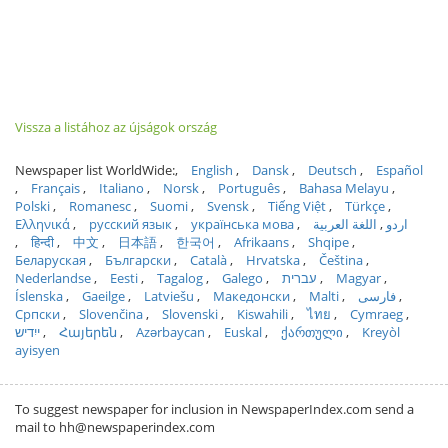
Vissza a listához az újságok ország
Newspaper list WorldWide:
English
Dansk
Deutsch
Español
Français
Italiano
Norsk
Português
Bahasa Melayu
Polski
Romanesc
Suomi
Svensk
Tiếng Việt
Türkçe
Ελληνικά
русский язык
українська мова
اللغة العربية
اردو
हिन्दी
中文
日本語
한국어
Afrikaans
Shqipe
Беларуская
Български
Català
Hrvatska
Čeština
Nederlandse
Eesti
Tagalog
Galego
עברית
Magyar
Íslenska
Gaeilge
Latviešu
Македонски
Malti
فارسی
Српски
Slovenčina
Slovenski
Kiswahili
ไทย
Cymraeg
ייִדיש
Հայերեն
Azərbaycan
Euskal
ქართული
Kreyòl
ayisyen
To suggest newspaper for inclusion in NewspaperIndex.com send a
mail to hh@newspaperindex.com